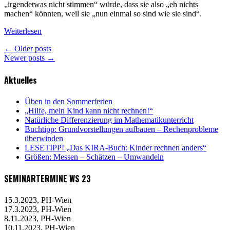
„irgendetwas nicht stimmen“ würde, dass sie also „eh nichts
machen“ könnten, weil sie „nun einmal so sind wie sie sind“.
Weiterlesen
← Older posts
Newer posts →
Aktuelles
Üben in den Sommerferien
„Hilfe, mein Kind kann nicht rechnen!“
Natürliche Differenzierung im Mathematikunterricht
Buchtipp: Grundvorstellungen aufbauen – Rechenprobleme
überwinden
LESETIPP! „Das KIRA-Buch: Kinder rechnen anders“
Größen: Messen – Schätzen – Umwandeln
SEMINARTERMINE WS 23
15.3.2023, PH-Wien
17.3.2023, PH-Wien
8.11.2023, PH-Wien
10.11.2023, PH-Wien