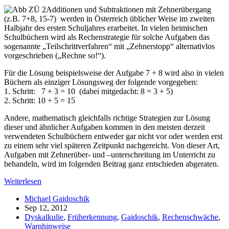
Additionen und Subtraktionen mit Zehnerübergang
(z.B. 7+8, 15-7) werden in Österreich üblicher Weise im zweiten
Halbjahr des ersten Schuljahres erarbeitet. In vielen heimischen
Schulbüchern wird als Rechenstrategie für solche Aufgaben das
sogenannte „Teilschrittverfahren“ mit „Zehnerstopp“ alternativlos
vorgeschrieben („Rechne so!“).
Für die Lösung beispielsweise der Aufgabe 7 + 8 wird also in vielen
Büchern als einziger Lösungsweg der folgende vorgegeben:
1. Schritt: 7 + 3 = 10 (dabei mitgedacht: 8 = 3 + 5)
2. Schritt: 10 + 5 = 15
Andere, mathematisch gleichfalls richtige Strategien zur Lösung
dieser und ähnlicher Aufgaben kommen in den meisten derzeit
verwendeten Schulbüchern entweder gar nicht vor oder werden erst
zu einem sehr viel späteren Zeitpunkt nachgereicht. Von dieser Art,
Aufgaben mit Zehnerüber- und –unterschreitung im Unterricht zu
behandeln, wird im folgenden Beitrag ganz entschieden abgeraten.
Weiterlesen
Michael Gaidoschik
Sep 12, 2012
Dyskalkulie
,
Früherkennung
,
Gaidoschik
,
Rechenschwäche
,
Warnhinweise